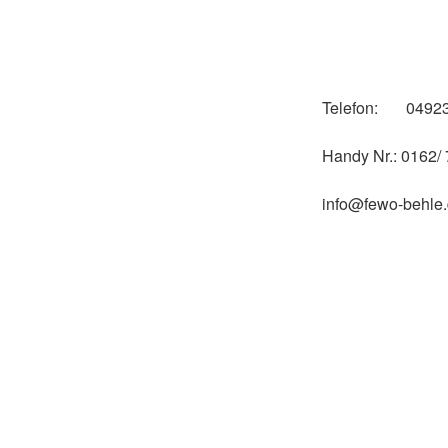
Telefon: 04923
Handy Nr.: 0162/
info@fewo-behle
Für die Anfahrt 
Verlassen Sie die