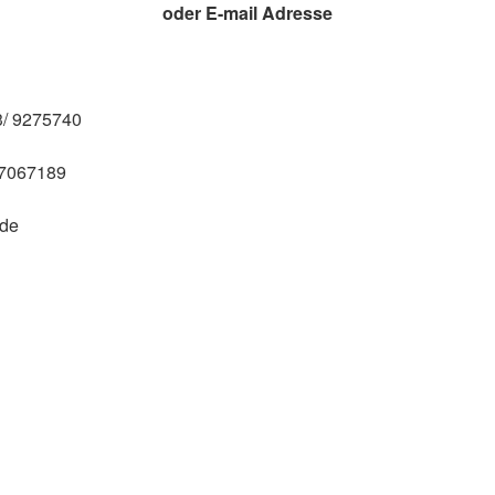
oder E-mail Adresse
/ 9275740
 7067189
.de
zu Ihrer Ferienwohnung an der Nordsee in Ostfriesland:
 A31 an der Ausfahrt Pewsum/Greetsiel/ Aurich