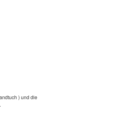
andtuch ) und die
.
 den üblichen