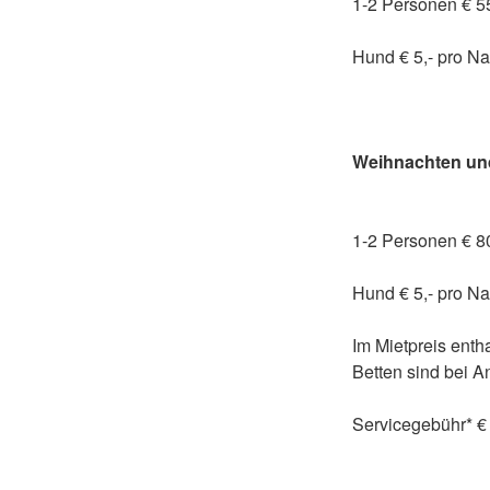
1-2 Personen € 55
Hund € 5,- pro Na
Weihnachten und
22.12.20
1-2 Personen € 80
Hund € 5,- pro Na
Im Mietpreis enth
Betten sind bei 
Servicegebühr* € 
* Enthält Intern