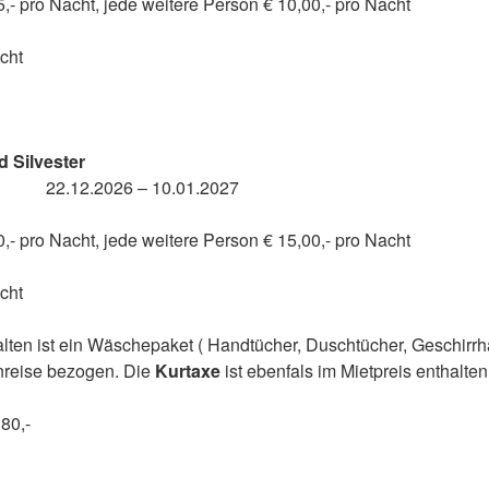
,- pro Nacht, jede weitere Person € 10,00,- pro Nacht
cht
 Silvester
26 – 10.01.2027
,- pro Nacht, jede weitere Person € 15,00,- pro Nacht
cht
alten ist ein Wäschepaket ( Handtücher, Duschtücher, Geschirrh
Anreise bezogen. Die
Kurtaxe
ist ebenfals im Mietpreis enthalten
80,-
et, Endreinigung, Schlüsselübergabe und Rufbereitschaft zu